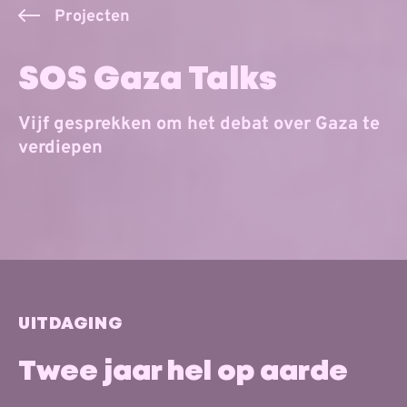
Projecten
SOS Gaza Talks
Vijf gesprekken om het debat over Gaza te
verdiepen
UITDAGING
Twee jaar hel op aarde