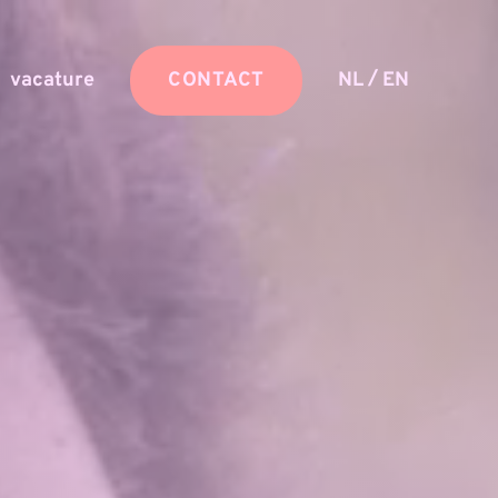
/
vacature
CONTACT
NL
EN