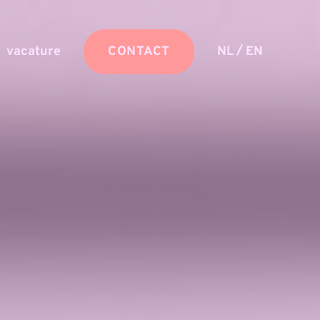
/
vacature
CONTACT
NL
EN