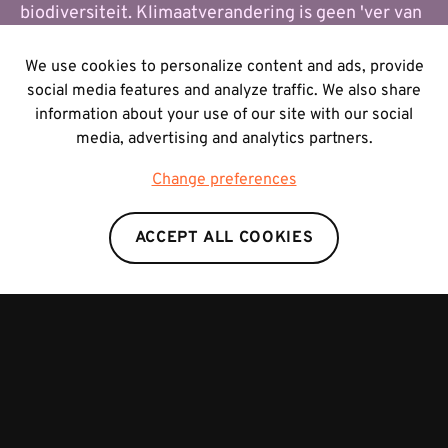
biodiversiteit. Klimaatverandering is geen 'ver van
ons bed'-show, zegt Corina, boswachter in de
Mechelse Heide.
We use cookies to personalize content and ads, provide
social media features and analyze traffic. We also share
information about your use of our site with our social
media, advertising and analytics partners.
Met dank aan Corina, Agentschap voor Natuur en
Bos en Nationaal Park Hoge Kempen
Change preferences
ACCEPT ALL COOKIES